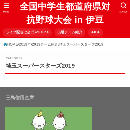
全国中学生都道府県対
MENU
SEARCH
抗野球大会 in 伊豆
ライブ配信は公式YouTube
出場チーム紹介
JJBF
HOME
2019年
2019チーム紹介
埼玉スーパースターズ2019
埼玉スーパースターズ2019
三島信用金庫